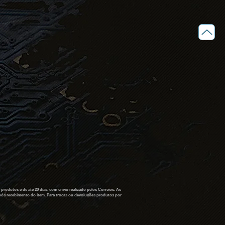
produtos é de até 20 dias, com envio realizado pelos Correios. As
 após recebimento do item. Para trocas ou devoluções produtos por