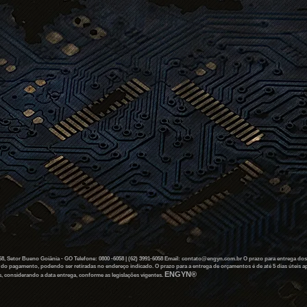
 Setor Bueno Goiânia - GO Telefone: 0800 -6058 | (62) 3991-6058 Email:
contato@engyn.com.br
O prazo para entrega dos 
o do pagamento, podendo ser retiradas no endereço indicado. O prazo para a entrega de orçamentos é de até 5 dias úteis
ENGYN®
, considerando a data entrega, conforme as legislações vigentes.