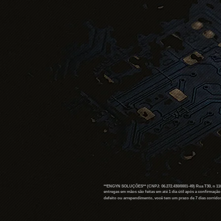
**ENGYN SOLUÇÕES** (CNPJ: 06.272.430/0001-49) Rua T30, n 1168,
entregas em mãos são feitas em até 1 dia útil após a confirmaçã
defeito ou arrependimento, você tem um prazo de 7 dias corridos