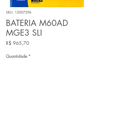
SKU: 12007296
BATERIA M60AD
MGE3 SLI
Preço
R$ 965,70
Quantidade
*
Adicionar ao carrinho
**ENGYN SOLUÇÕES** (CNPJ:
06.272.430
/0001-49) Rua T30, n 1168, Setor Bueno Goiânia - GO Telefone:
0800 -6058
|
(62) 3991-6058
Email:
contato@engyn.com.br
O prazo para entrega dos produtos é de até 20
dias, com envio realizado pelos Correios. As entregas em mãos são feitas em até 1 dia útil após a
confirmação do pagamento, podendo ser retiradas no endereço indicado. O prazo para a entrega de
orçamentos é de até 5 dias úteis após recebimento do item. Para trocas ou devoluções produtos por
defeito ou arrependimento, você tem um prazo de 7 dias corridos, considerando a data entrega,
conforme as legislações vigentes.
ENGYN®