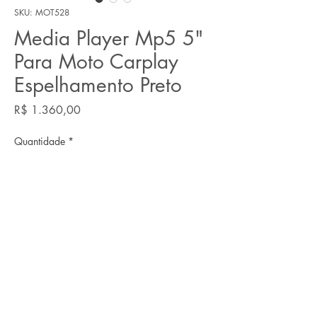
SKU: MOT528
Media Player Mp5 5"
Para Moto Carplay
Espelhamento Preto
Preço
R$ 1.360,00
Quantidade
*
Adicionar ao carrinho
**ENGYN SOLUÇÕES** (CNPJ:
06.272.430
/0001-49) Rua T30, n 1168, Setor Bueno Goiânia - GO Telefone:
0800 -6058
|
(62) 3991-6058
Email:
contato@engyn.com.br
O prazo para entrega dos produtos é de até 20
dias, com envio realizado pelos Correios. As entregas em mãos são feitas em até 1 dia útil após a
confirmação do pagamento, podendo ser retiradas no endereço indicado. O prazo para a entrega de
orçamentos é de até 5 dias úteis após recebimento do item. Para trocas ou devoluções produtos por